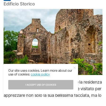
Edificio Storico
Our site uses cookies. Learn more about our
use of cookies:
cookie policy
Il
Castello di Sigulda
è datato 1878 ed è la residenza
I ACCEPT USE OF COOKIES
della famiglia Kropotkin. Merita di essere visitato per
apprezzare non solo la sua bellissima facciata, ma lo
stile gotico usato per realizzarlo. Anche in questo