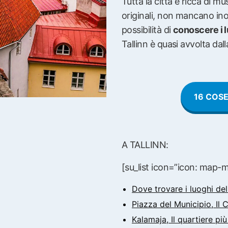
Tutta la città è ricca di mu
originali, non mancano inolt
possibilità di
conoscere i l
Tallinn è quasi avvolta dal
16 COSE
A TALLINN:
[su_list icon=”icon: map-
Dove trovare i luoghi del
Piazza del Municipio, Il 
Kalamaja, Il quartiere più