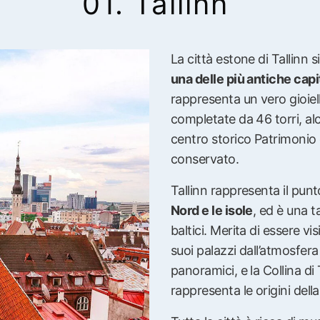
01. Tallinn
La città estone di Tallinn 
una delle più antiche cap
rappresenta un vero gioie
completate da 46 torri, alc
centro storico Patrimonio
conservato.
Tallinn rappresenta il punt
Nord e le isole
, ed è una t
baltici. Merita di essere vis
suoi palazzi dall’atmosfera g
panoramici, e la Collina d
rappresenta le origini della 