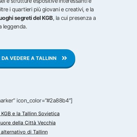
sei e strutture espositive interessanti e
re i quartieri più giovani e creativi, e la
uoghi segreti del KGB
, la cui presenza a
la leggenda.
 DA VEDERE A TALLINN
marker” icon_color=”#2a88b4″]
 KGB e la Tallinn Sovietica
Cuore della Città Vecchia
 alternativo di Tallinn