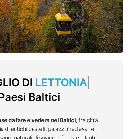
GLIO DI
LITUANIA
|
Paesi Baltici
ose da fare e vedere
nei Baltici
, fra città
a di antichi castelli, palazzi medievali e
aggi naturali di spiagge, foreste e laghi.