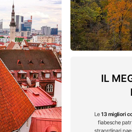
IL ME
Le
13 migliori c
fiabesche patri
straordinari paes