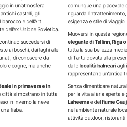
ggio in un’atmosfera
comunque una piacevole e
ntichi castelli, gli
riguarda l’intrattenimento,
l barocco e dell’Art
esigenza e stile di viaggio.
 dell’ex Unione Sovietica.
Muoversi in questa region
n continuo succedersi di
elegante di Tallinn, Riga o
ste ai boschi, dai laghi alle
tutta la sua bellezza medie
rtunati, di conoscere da
di Tartu dovuta alla presen
 solo cicogne, ma anche
dalle
località balneari
agli 
rappresentano un’antica tra
deale in primavera e in
Senza dimenticare naturalm
 città si mostrano in tutta
per la vita all’aria aperta e 
esso in inverno la neve
Laheema
e del
fiume Gauj
 una fiaba.
nell’ambiente naturale local
attività outdoor, ristoranti 