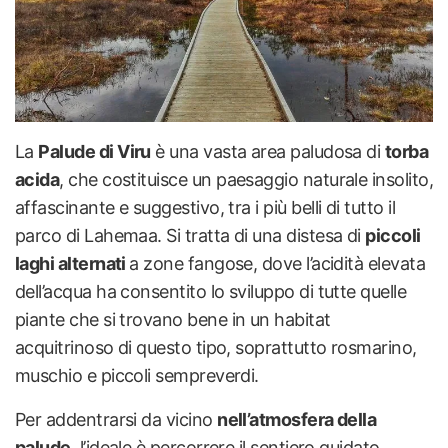
La
Palude di Viru
è una vasta area paludosa di
torba
acida
, che costituisce un paesaggio naturale insolito,
affascinante e suggestivo, tra i più belli di tutto il
parco di Lahemaa. Si tratta di una distesa di
piccoli
laghi alternati
a zone fangose, dove l’acidità elevata
dell’acqua ha consentito lo sviluppo di tutte quelle
piante che si trovano bene in un habitat
acquitrinoso di questo tipo, soprattutto rosmarino,
muschio e piccoli sempreverdi.
Per addentrarsi da vicino
nell’atmosfera della
palude
, l’ideale è percorrere il sentiero guidato,